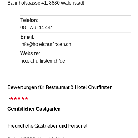
Bahnhofstrasse 41, 8880
Walenstadt
Dienstag
Geschlossen
bis
bis
Mittwoch
11
:
00
-
14
:
00
/ 17
:
00
-
22
:
00
Telefon
:
bis
bis
Donnerstag
11
:
00
-
14
:
00
/ 17
:
00
-
22
:
00
081 736 44 44
*
bis
bis
Freitag
11
:
00
-
14
:
00
/ 17
:
00
-
22
:
00
Email
:
info@hotelchurfirsten.ch
bis
bis
Samstag
11
:
00
-
14
:
00
/ 17
:
00
-
22
:
00
Website
:
bis
Sonntag
11
:
00
-
15
:
00
hotelchurfirsten.ch/de
Bewertungen für Restaurant & Hotel Churfirsten
5
Bewertung 5 von 5 Sternen
Gemütlicher Gastgarten
Freundliche Gastgeber und Personal