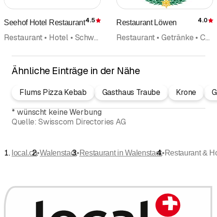
4.5
4.0
Seehof Hotel Restaurant
Restaurant Löwen
Bewertung
Restaurant • Hotel • Schweizerische Küche • Bankett • Hochzeit
Restaurant • Getränke • Café • Hotel
Ähnliche Einträge in der Nähe
Flums Pizza Kebab
Gasthaus Traube
Krone
G
*
wünscht keine Werbung
Quelle:
Swisscom Directories AG
•
•
•
local.ch
Walenstadt
Restaurant in Walenstadt
Restaurant & Ho