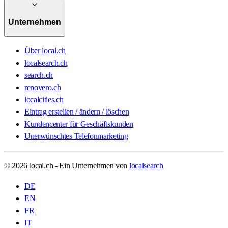
Unternehmen
Über local.ch
localsearch.ch
search.ch
renovero.ch
localcities.ch
Eintrag erstellen / ändern / löschen
Kundencenter für Geschäftskunden
Unerwünschtes Telefonmarketing
© 2026 local.ch - Ein Unternehmen von
localsearch
DE
EN
FR
IT