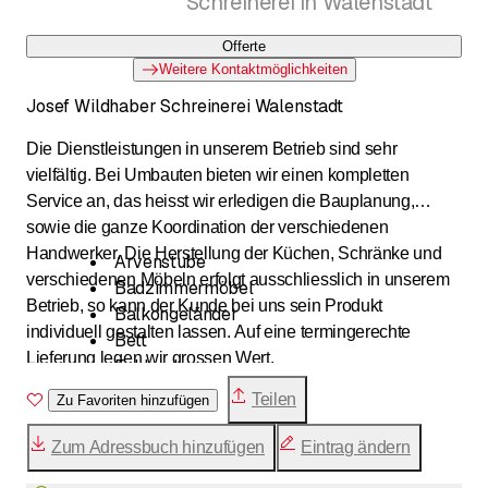
Schreinerei in Walenstadt
Offerte
Weitere Kontaktmöglichkeiten
Josef Wildhaber Schreinerei Walenstadt
Die Dienstleistungen in unserem Betrieb sind sehr
vielfältig. Bei Umbauten bieten wir einen kompletten
Service an, das heisst wir erledigen die Bauplanung,
sowie die ganze Koordination der verschiedenen
Handwerker. Die Herstellung der Küchen, Schränke und
Arvenstube
verschiedenen Möbeln erfolgt ausschliesslich in unserem
Badzimmermöbel
Betrieb, so kann der Kunde bei uns sein Produkt
Balkongeländer
individuell gestalten lassen. Auf eine termingerechte
Bett
Lieferung legen wir grossen Wert.
Eckbank
Einbauschrank
Teilen
Zu Favoriten hinzufügen
Elektro Geräteaustausch
Massivholzmöbel
Zum Adressbuch hinzufügen
Eintrag ändern
Schlafzimmer