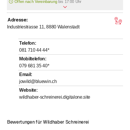
Offen nach Vereinbarung
Sideboard
bis
17:00 Uhr
TerrassenbodenTisch
Treppe
Adresse
:
bis
bis
Montag
*
7
:
00
-
12
:
00
/ 13
:
00
-
17
:
00
Wohnwand
Industriestrasse 11, 8880
Walenstadt
bis
bis
Dienstag
*
7
:
00
-
12
:
00
/ 13
:
00
-
17
:
00
Altholzmöbel
bis
bis
Mittwoch
*
7
:
00
-
12
:
00
/ 13
:
00
-
17
:
00
Telefon
:
bis
bis
Donnerstag
*
7
:
00
-
12
:
00
/ 13
:
00
-
17
:
00
081 710 44 44
*
bis
bis
Freitag
*
7
:
00
-
12
:
00
/ 13
:
00
-
17
:
00
Mobiltelefon
:
079 681 35 40
*
Samstag
Geschlossen
Email
:
Sonntag
Geschlossen
jowild@bluewin.ch
Mit * gekennzeichnete Tage nach Vereinbarung
Website
:
wildhaber-schreinerei.digitalone.site
Bewertungen für Wildhaber Schreinerei