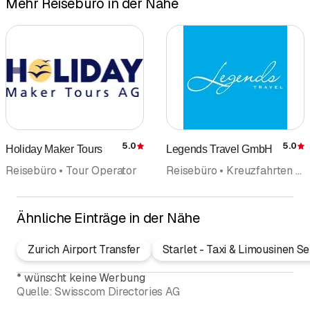
Mehr Reisebüro in der Nähe
auf einer Reise durch Vietnam,
Kambodscha und Laos! Die
grossartigen Landschaften werden Sie
ebenso begeistern wie die Fülle an
kulturellen Schätzen und die herzlichen
Begegnungen mit den Menschen der
Region. Diese Reise vermittelt Ihnen
einen guten Eindruck der bewegten und
faszinierenden Geschichte Indochinas
5.0
5.0
Holiday Maker Tours
Legends Travel GmbH
und lässt Sie den einstigen Glanz
Bewertung
grosser Kulturen erahnen. Der Besuch
Reisebüro • Tour Operator
Reisebüro • Kreuzfahrten • Ferien • Hochzeit • Ausflüge Reisen • Tour Operator • Geschäftsreisen
der sagenhaften Tempelstadt Angkor in
Kambodscha gehört ebenso ins
Ähnliche Einträge in der Nähe
Programm wie eine Kreuzfahrt in der
Halong Bucht und die von der Unesco
Zurich Airport Transfer
Starlet - Taxi & Limousinen 
zum Welterbe prämierte Stadt Luang
Prabang.
*
wünscht keine Werbung
Quelle:
Swisscom Directories AG