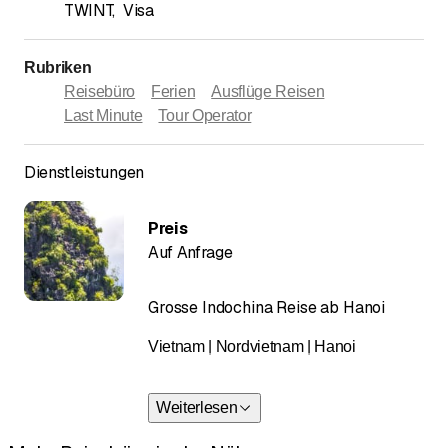
TWINT
,
Visa
Rubriken
Reisebüro
Ferien
Ausflüge Reisen
Last Minute
Tour Operator
Dienstleistungen
Preis
Auf Anfrage
Grosse Indochina Reise ab Hanoi
Vietnam | Nordvietnam | Hanoi
18 Tage / 17 Nächte
Weiterlesen
Erleben Sie die Highlights Indochinas