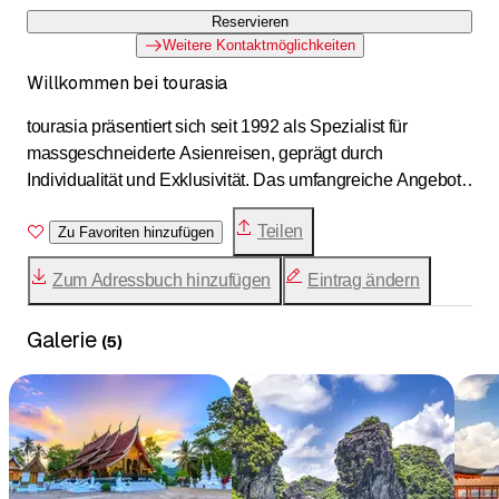
Reservieren
Weitere Kontaktmöglichkeiten
Willkommen bei tourasia
tourasia präsentiert sich seit 1992 als Spezialist für
massgeschneiderte Asienreisen, geprägt durch
Individualität und Exklusivität. Das umfangreiche Angebot
der Asienexperten aus Wallisellen beinhaltet mehr als
Teilen
1000 sorgfältig ausgewählte Reisebausteine, zugänglich
Zu Favoriten hinzufügen
in gedruckten Magazinen und online, ergänzt durch
Zum Adressbuch hinzufügen
Eintrag ändern
besondere Tipps im monatlichen Newsletter. Spezialisiert
auf die Umsetzung individueller Reiseträume, führt
Galerie
tourasia auch faszinierende Gruppenreisen durch und
(
5
)
garantiert authentische Kultureinblicke. Als Vorreiter eines
nachhaltigen Tourismus, verpflichtet sich tourasia zu fair
und verantwortungsvoll organisierten Reisen.