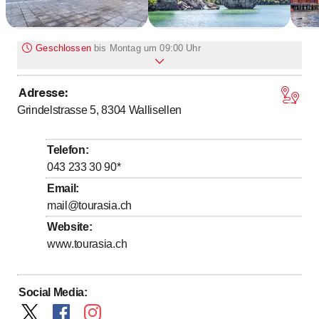
Geschlossen
bis
Montag um 09:00 Uhr
Adresse
:
bis
Montag
9
:
00
-
18
:
00
Grindelstrasse 5, 8304
Wallisellen
bis
Dienstag
9
:
00
-
18
:
00
bis
Mittwoch
9
:
00
-
18
:
00
Telefon
:
bis
Donnerstag
9
:
00
-
18
:
00
043 233 30 90
*
bis
Freitag
9
:
00
-
18
:
00
Email
:
mail@tourasia.ch
Samstag
Geschlossen
Website
:
Sonntag
Geschlossen
www.tourasia.ch
Social Media
: