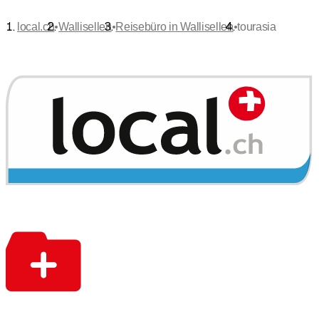
•
•
•
local.ch
Wallisellen
Reisebüro in Wallisellen
tourasia