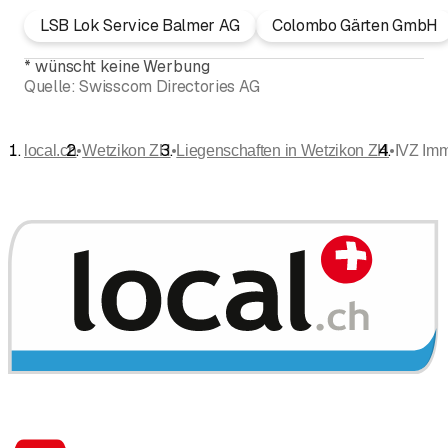
LSB Lok Service Balmer AG
Colombo Gärten GmbH
*
wünscht keine Werbung
Quelle:
Swisscom Directories AG
•
•
•
local.ch
Wetzikon ZH
Liegenschaften in Wetzikon ZH
IVZ Imm