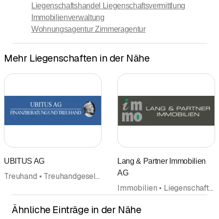
Liegenschaftshandel Liegenschaftsvermittlung
Kontrolle der Mietzinseingänge abnehmen, etc.
Immobilienverwaltung
Wohnungsagentur Zimmeragentur
Der Aufgabenteil kann individuell mit uns besprochen
werden.
Mehr Liegenschaften in der Nähe
Stockwerkbegründung
Mit unserer Erfahrung in Stockwerkbegründungen können
wir Ihnen gerne zur Seite stehen.
Setzen Sie sich doch mit uns in Verbindung.
UBITUS AG
Lang & Partner Immobilien
AG
Treuhand • Treuhandgesellschaft Treuhandbüro • Finanzberatung • Steuerberatung • Liegenschaften • Liegenschaftsverwaltung • Vermögensverwaltung
Immobilien • Liegenschaftshandel Liegenschaftsvermittlung • Makler • Schatzungen • Liegenschaften • Liegenschaftsverwaltung
Ähnliche Einträge in der Nähe