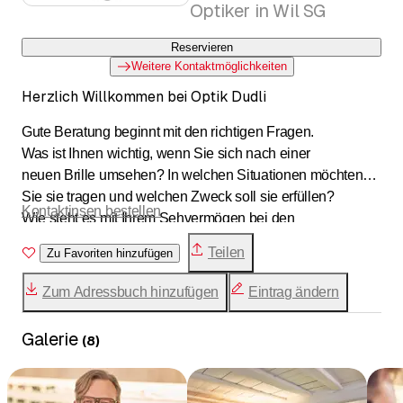
Optiker in Wil SG
Reservieren
Weitere Kontaktmöglichkeiten
Herzlich Willkommen bei Optik Dudli
Gute Beratung beginnt mit den richtigen Fragen.
Was ist Ihnen wichtig, wenn Sie sich nach einer
neuen Brille umsehen? In welchen Situationen möchten
Sie sie tragen und welchen Zweck soll sie erfüllen?
Kontaktinsen bestellen
Wie steht es mit Ihrem Sehvermögen bei den
unterschiedlichen Tätigkeiten in Ihrem Alltag?
Teilen
Zu Favoriten hinzufügen
Lassen Sie uns darüber reden. Damit wir verstehen,
worauf es Ihnen ankommt.
Zum Adressbuch hinzufügen
Eintrag ändern
Galerie
(
8
)