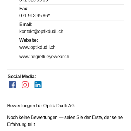
bis
Freitag
9
:
00
-
18
:
30
Fax
:
071 913 95 86
*
bis
Samstag
9
:
00
-
16
:
00
Email
:
Sonntag
Geschlossen
kontakt@optikdudli.ch
Website
:
www.optikdudli.ch
www.negrelli-eyewear.ch
Social Media
:
Bewertungen für Optik Dudli AG
Noch keine Bewertungen — seien Sie der Erste, der seine
Erfahrung teilt