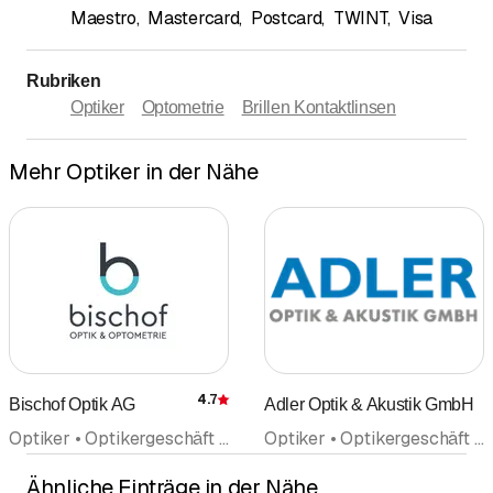
Maestro
,
Mastercard
,
Postcard
,
TWINT
,
Visa
Rubriken
Optiker
Optometrie
Brillen Kontaktlinsen
Mehr Optiker in der Nähe
4.7
Bischof Optik AG
Adler Optik & Akustik GmbH
Bewertung
Optiker • Optikergeschäft • Optometrie • Brillen Kontaktlinsen • Augentraining • Kontaktlinsen • Sonnenschutz
Optiker • Optikergeschäft • Hörgeräte Hörberatung • Brillen Kontaktlinsen
Ähnliche Einträge in der Nähe