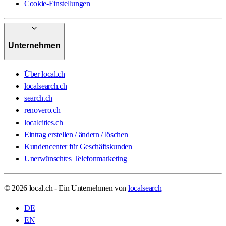
Cookie-Einstellungen
Unternehmen
Über local.ch
localsearch.ch
search.ch
renovero.ch
localcities.ch
Eintrag erstellen / ändern / löschen
Kundencenter für Geschäftskunden
Unerwünschtes Telefonmarketing
© 2026 local.ch - Ein Unternehmen von
localsearch
DE
EN