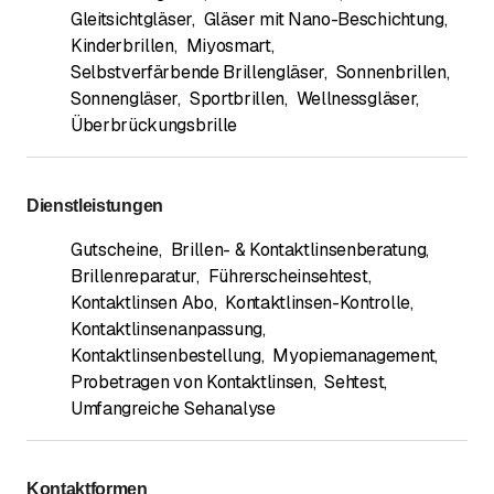
Gleitsichtgläser
,
Gläser mit Nano-Beschichtung
,
Kinderbrillen
,
Miyosmart
,
Selbstverfärbende Brillengläser
,
Sonnenbrillen
,
Sonnengläser
,
Sportbrillen
,
Wellnessgläser
,
Überbrückungsbrille
Dienstleistungen
Gutscheine
,
Brillen- & Kontaktlinsenberatung
,
Brillenreparatur
,
Führerscheinsehtest
,
Kontaktlinsen Abo
,
Kontaktlinsen-Kontrolle
,
Kontaktlinsenanpassung
,
Kontaktlinsenbestellung
,
Myopiemanagement
,
Probetragen von Kontaktlinsen
,
Sehtest
,
Umfangreiche Sehanalyse
Kontaktformen