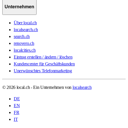
Unternehmen
Über local.ch
localsearch.ch
search.ch
renovero.ch
localcities.ch
Eintrag erstellen / ändern / löschen
Kundencenter für Geschäftskunden
Unerwünschtes Telefonmarketing
© 2026 local.ch - Ein Unternehmen von
localsearch
DE
EN
FR
IT