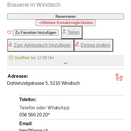
Brauerei in Windisch
Reservieren
Weitere Kontaktmöglichkeiten
Teilen
Zu Favoriten hinzufügen
Zum Adressbuch hinzufügen
Eintrag ändern
Geöffnet
bis
12:00 Uhr
Adresse
:
Montag
Geschlossen
Dohlenzelgstrasse 5, 5210
Windisch
Dienstag
Geschlossen
bis
bis
Mittwoch
9
:
00
-
12
:
00
/ 13
:
30
-
18
:
00
Telefon
:
bis
bis
Donnerstag
9
:
00
-
12
:
00
/ 13
:
30
-
18
:
00
Telefon oder WhatsApp
bis
bis
Freitag
9
:
00
-
12
:
00
/ 13
:
30
-
18
:
00
056 560 20 20
*
bis
Samstag
9
:
00
-
13
:
00
Email
:
bier@faeze.ch