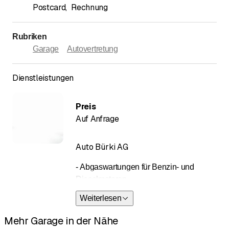
Postcard
,
Rechnung
Rubriken
Garage
Autovertretung
Dienstleistungen
Preis
Auf Anfrage
Auto Bürki AG
- Abgaswartungen für Benzin- und
Dieselmotoren
Weiterlesen
- Ankauf von Occasionen:
Personenwagen und Nutzfahrzeugen
Mehr Garage in der Nähe