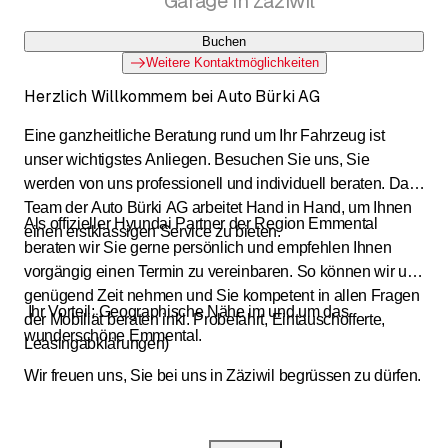
Garage in Zäziwil
Buchen
Weitere Kontaktmöglichkeiten
Herzlich Willkommem bei Auto Bürki AG
Eine ganzheitliche Beratung rund um Ihr Fahrzeug ist
unser wichtigstes Anliegen. Besuchen Sie uns, Sie
werden von uns professionell und individuell beraten. Das
Team der Auto Bürki AG arbeitet Hand in Hand, um Ihnen
Als offizieller Hyundai Partner der Region Emmental
einen erstklassigen Service zu bieten.
beraten wir Sie gerne persönlich und empfehlen Ihnen
vorgängig einen Termin zu vereinbaren. So können wir uns
genügend Zeit nehmen und Sie kompetent in allen Fragen
Ihr Vorteil; Geographische Nähe im und um das
der Mobiliät beraten inkl. Probefahrt, Eintauschofferte,
wunderschöne Emmental.
Leasingabklärungen)
Wir freuen uns, Sie bei uns in Zäziwil begrüssen zu dürfen.