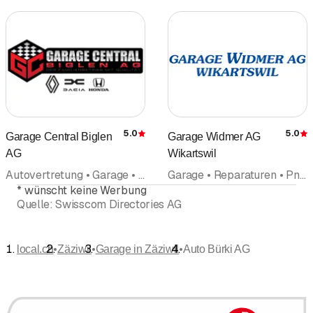
- Autoglaserei
- Autoveredelung nach Ihren Wünschen
- Klimaservice
- Frühlings-/Sommer- & Winterchecks
- Reifenservice & Räderhotel
5.0
5.0
Garage Central Biglen
Garage Widmer AG
Bewertung
- Reparaturen
AG
Wikartswil
- Neuwagen-Verkauf: Personenwagen
Autovertretung • Garage • Pneus Pneuservice • Occasionen • Carrosserie • Autowaschanlage
Garage • Reparaturen • Pneus Pneuservice • Autohandel Occasionshandel • Occasionen
und Nutzfahrzeuge
*
wünscht keine Werbung
Quelle:
Swisscom Directories AG
- Verkauf von diversem Autozubehör &
Spezial Reinigungs-/Pflegemittel
•
•
•
local.ch
Zäziwil
Garage in Zäziwil
Auto Bürki AG
- Scheibenversiegelung
- Pannenhilfe und Abschleppdienst