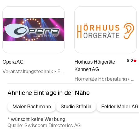
5.0
Opera AG
Hörhuus Hörgeräte
Kahnert AG
Veranstaltungstechnik • Events • Vermietung • Beleuchtungen • Audiovisuelle Einrichtungen • Beschallungstechnik Beleuchtungstechnik • Akustik
Hörgeräte Hörberatung • Gehörschutz • Gehörlosigkeit • Akustik • Reparaturen • Batterien Akkumulatoren • Beratung
Ähnliche Einträge in der Nähe
Maler Bachmann
Studio Stählin
Felder Maler AG
*
wünscht keine Werbung
Quelle:
Swisscom Directories AG