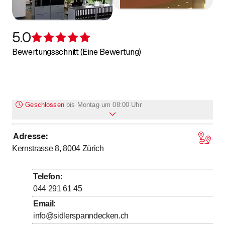
5.0
Bewertung 5 von 5 Sternen
Bewertungsschnitt (Eine Bewertung)
Geschlossen
bis
Montag um 08:00 Uhr
Adresse
:
bis
Montag
8
:
00
-
17
:
00
Kernstrasse 8, 8004
Zürich
bis
Dienstag
8
:
00
-
17
:
00
bis
Mittwoch
8
:
00
-
17
:
00
Telefon
:
bis
Donnerstag
8
:
00
-
17
:
00
044 291 61 45
bis
Freitag
8
:
00
-
17
:
00
Email
:
info@sidlerspanndecken.ch
Samstag
Geschlossen