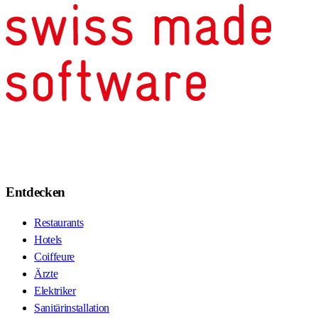
Entdecken
Restaurants
Hotels
Coiffeure
Ärzte
Elektriker
Sanitärinstallation