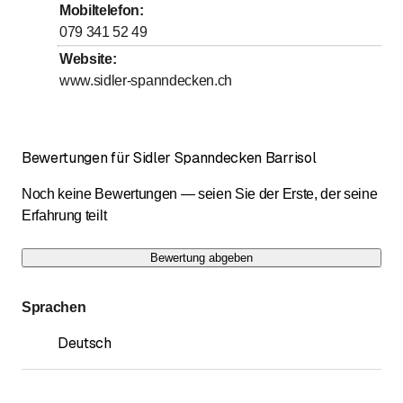
Mobiltelefon
:
Sonntag
Geschlossen
079 341 52 49
Website
:
Showroom in Schlieren,Grabenstr. 9, 7.Stock
www.sidler-spanndecken.ch
Bewertungen für Sidler Spanndecken Barrisol
Noch keine Bewertungen — seien Sie der Erste, der seine
Erfahrung teilt
Bewertung abgeben
Sprachen
Deutsch