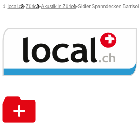
•
•
•
local.ch
Zürich
Akustik in Zürich
Sidler Spanndecken Barrisol