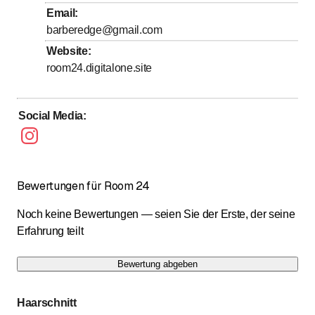
bis
Freitag
10
:
00
-
19
:
00
Email
:
barberedge@gmail.com
bis
Samstag
9
:
00
-
19
:
00
Website
:
Sonntag
Geschlossen
room24.digitalone.site
Social Media
:
Bewertungen für Room 24
Noch keine Bewertungen — seien Sie der Erste, der seine
Erfahrung teilt
Bewertung abgeben
Haarschnitt