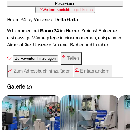
Reservieren
Weitere Kontaktmöglichkeiten
Room 24 by Vincenzo Della Gatta
Willkommen bei
Room 24
im Herzen Zürichs! Entdecke
erstklassige Männerpflege in einer modernen, entspannten
Atmosphäre. Unsere erfahrener Barber und Inhaber
Vincenzo Della Gatta
bietet exzellente Haarschnitte,
Teilen
präzise Bartpflege und entspannende Rasuren. Genieße
Zu Favoriten hinzufügen
den musikalischen Charme mit zeitgemäßem Stil.
Zum Adressbuch hinzufügen
Eintrag ändern
Reserviere jetzt und erlebe die perfekte Mischung aus
Tradition und Modernität für ein einzigartiges Barbershop-
Galerie
Erlebnis! Dein Stil, unsere Leidenschaft –
Room 24
(
3
)