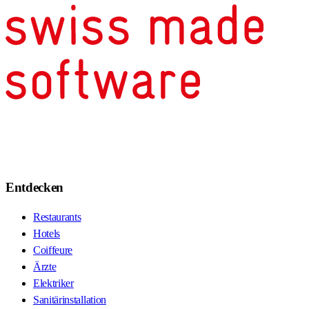
Entdecken
Restaurants
Hotels
Coiffeure
Ärzte
Elektriker
Sanitärinstallation