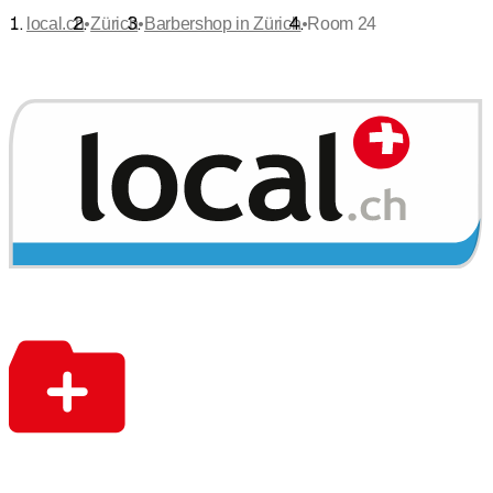
•
•
•
local.ch
Zürich
Barbershop in Zürich
Room 24