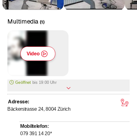
Multimedia
(
1
)
Video
Geöffnet
bis
19:00 Uhr
Adresse
:
Montag
Geschlossen
Bäckerstrasse 24, 8004
Zürich
bis
Dienstag
9
:
00
-
19
:
00
bis
Mittwoch
10
:
00
-
19
:
00
Mobiltelefon
:
bis
Donnerstag
10
:
00
-
19
:
00
079 391 14 20
*