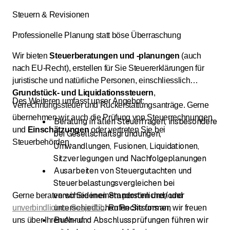
Steuern & Revisionen
Professionelle Planung statt böse Überraschung
Wir bieten
Steuerberatungen und -planungen
(auch
nach EU-Recht), erstellen für Sie Steuererklärungen für
juristische und natürliche Personen, einschliesslich
Grundstück- und Liquidationssteuern
,
Des Weiteren umfasst unser Angebot:
Verrechnungssteuer und Rückerstattungsanträge. Gerne
übernehmen wir auch die Prüfung von Steuerrechnungen
Beratung in allen Steuerfragen, insbesondere
und
Einschätzungen
oder vertreten Sie bei
bei Gesellschaftsgründungen,
Steuerbehörden.
Umwandlungen, Fusionen, Liquidationen,
Sitzverlegungen und Nachfolgeplanungen
Ausarbeiten von Steuergutachten und
Steuerbelastungsvergleichen bei
verschiedenen Standorten und/oder
Gerne beraten wir Sie in einem persönlichen und
unterschiedlichen Rechtsformen
unverbindlichen Gespräch
. Rufen Sie uns an, wir freuen
Buch- und Abschlussprüfungen führen wir
uns über Ihren Anruf.