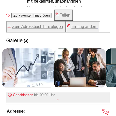
mit bekannten, unabhängigen
Revisionsgesellschaften durch
Teilen
Zu Favoriten hinzufügen
Zum Adressbuch hinzufügen
Eintrag ändern
Galerie
(
3
)
Geschlossen
bis
09:00 Uhr
Adresse
:
bis
Montag
*
9
:
00
-
17
:
00