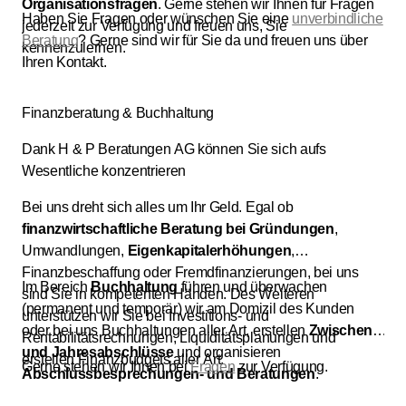
Organisationsfragen
. Gerne stehen wir Ihnen für Fragen
Haben Sie Fragen oder wünschen Sie eine
unverbindliche
jederzeit zur Verfügung und freuen uns, Sie
Beratung
? Gerne sind wir für Sie da und freuen uns über
kennenzulernen.
Ihren Kontakt.
Finanzberatung & Buchhaltung
Dank H & P Beratungen AG können Sie sich aufs
Wesentliche konzentrieren
Bei uns dreht sich alles um Ihr Geld. Egal ob
finanzwirtschaftliche Beratung bei Gründungen
,
Umwandlungen,
Eigenkapitalerhöhungen
,
Finanzbeschaffung oder Fremdfinanzierungen, bei uns
Im Bereich
Buchhaltung
führen und überwachen
sind Sie in kompetenten Händen. Des Weiteren
(permanent und temporär) wir am Domizil des Kunden
unterstützen wir Sie bei Investitions- und
oder bei uns Buchhaltungen aller Art, erstellen
Zwischen-
Rentabilitätsrechnungen, Liquiditätsplanungen und
und Jahresabschlüsse
und organisieren
erstellen Finanzbudgets aller Art.
Gerne stehen wir Ihnen bei
Fragen
zur Verfügung.
Abschlussbesprechungen- und Beratungen
.