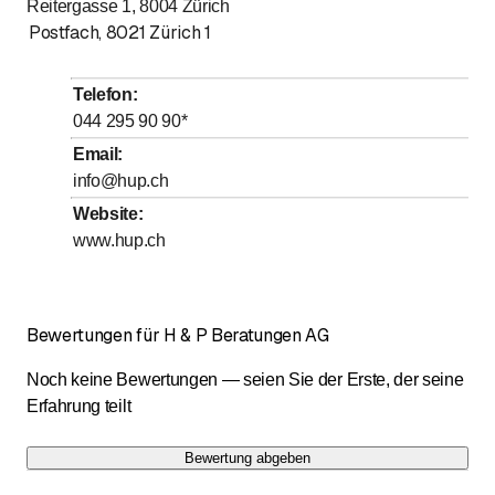
Reitergasse 1, 8004
Zürich
bis
Dienstag
*
9
:
00
-
17
:
00
Postfach
,
8021
Zürich 1
bis
Mittwoch
*
9
:
00
-
17
:
00
bis
Donnerstag
*
9
:
00
-
17
:
00
Telefon
:
bis
Freitag
044 295 90 90
*
*
9
:
00
-
17
:
00
Email
:
Samstag
Geschlossen
info@hup.ch
Sonntag
Geschlossen
Website
:
Mit * gekennzeichnete Tage nach Vereinbarung
www.hup.ch
Bewertungen für H & P Beratungen AG
Noch keine Bewertungen — seien Sie der Erste, der seine
Erfahrung teilt
Bewertung abgeben