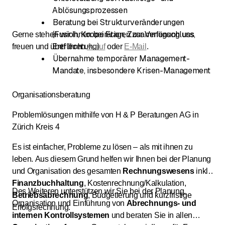
Ablösungsprozessen
Beratung bei Strukturveränderungen
(Fusion, Kooperation, Zusammenschluss,
Gerne stehen wir Ihnen bei Fragen zur Verfügung uns
Entflechtung)
freuen und über Ihren
Anruf
oder
E-Mail
.
Übernahme temporärer Management-
Mandate, insbesondere Krisen-Management
Organisationsberatung
Problemlösungen mithilfe von H & P Beratungen AG in
Zürich Kreis 4
Es ist einfacher, Probleme zu lösen – als mit ihnen zu
leben. Aus diesem Grund helfen wir Ihnen bei der Planung
und Organisation des gesamten
Rechnungswesens
inkl.
Finanzbuchhaltung
, Kostenrechnung/Kalkulation,
Des Weiteren unterstützen wir Sie bei der Planung,
Betriebsabrechnung
, Budgetierung und kurzfristige
Organisation und Einführung von
Abrechnungs- und
Erfolgsrechnung.
internen Kontrollsystemen
und beraten Sie in allen