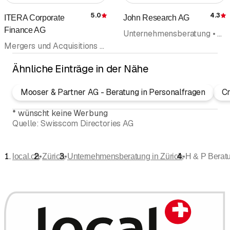
5.0
4.3
ITERA Corporate
John Research AG
Bewertung
Finance AG
Unternehmensberatung • Rekrutierung • Personalberatung • Consulting • Stellenvermittlungsbüro • Personalvermittlung
Mergers und Acquisitions • Unternehmensnachfolge • Unternehmensberatung • Steuerberatung • Finanzberatung
Ähnliche Einträge in der Nähe
Mooser & Partner AG - Beratung in Personalfragen
Cr
*
wünscht keine Werbung
Quelle:
Swisscom Directories AG
•
•
•
local.ch
Zürich
Unternehmensberatung in Zürich
H & P Berat