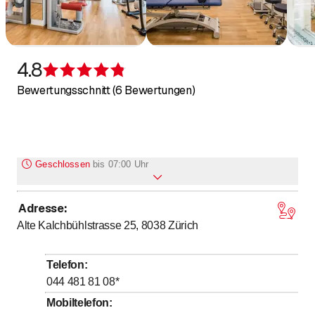
4.8
Bewertung 4,8 von 5 Sternen
Bewertungsschnitt (6 Bewertungen)
Geschlossen
bis
07:00 Uhr
Adresse
:
bis
Montag
7
:
00
-
20
:
00
Alte Kalchbühlstrasse 25, 8038
Zürich
bis
Dienstag
7
:
00
-
20
:
00
bis
Mittwoch
7
:
00
-
20
:
00
Telefon
:
bis
Donnerstag
7
:
00
-
20
:
00
044 481 81 08
*
bis
Freitag
7
:
00
-
20
:
00
Mobiltelefon
: