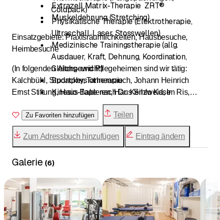
Extrazell Matrix-Therapie ZRT®
Coldpack)
Muskeldehnung (Stretching)
Physikalische Therapie (Elektrotherapie,
Ultraschall, Laser, Stosswellen)
Einsatzgebiete: Praxisräumlichkeiten, Hausbesuche,
Medizinische Trainingstherapie (allg.
Heimbesuche
Ausdauer, Kraft, Dehnung, Koordination,
Gleichgewicht)
(In folgenden Alters- und Pflegeheimen sind wir tätig:
Sportphysiotherapie
Kalchbühl, Studacker, Tannenrauch, Johann Heinrich
Kinesio-Tape nach Dr. Kenzo Kase
Ernst Stiftung, Haus Balderen, Haus Sihlweid, Im Ris,
Prävention, Ergonomie
Schmidhof, Peter und Paul, Burstwiesen, Tiergarten,
Sturzprophylaxe
Teilen
Wohnzentrum Frankental, Obstgarten Senevita)
Zu Favoriten hinzufügen
Gleichgewichtstraining
Zum Adressbuch hinzufügen
Eintrag ändern
Galerie
(
6
)