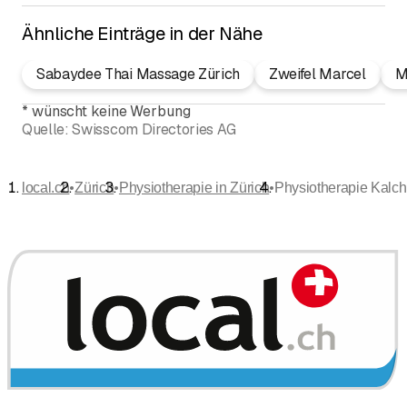
Ähnliche Einträge in der Nähe
Sabaydee Thai Massage Zürich
Zweifel Marcel
M
*
wünscht keine Werbung
Quelle:
Swisscom Directories AG
•
•
•
local.ch
Zürich
Physiotherapie in Zürich
Physiotherapie Kalc