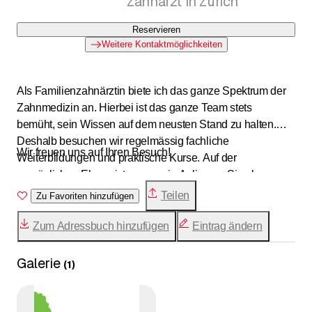
Zahnarzt in Zürich
Reservieren
Weitere Kontaktmöglichkeiten
Als Familienzahnärztin biete ich das ganze Spektrum der
Zahnmedizin an. Hierbei ist das ganze Team stets
bemüht, sein Wissen auf dem neusten Stand zu halten.
Deshalb besuchen wir regelmässig fachliche
Wir freuen uns auf Ihren Besuch!
Weiterbildungen und praktische Kurse. Auf der
persönlichen Ebene ist es uns ein Anliegen, Sie als
Patienten Ihren Bedürfnissen entsprechend zu betreuen
Teilen
Zu Favoriten hinzufügen
und zu beraten.
Zum Adressbuch hinzufügen
Eintrag ändern
Galerie
(
1
)