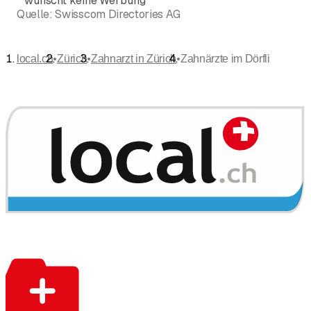
*
wünscht keine Werbung
Quelle:
Swisscom Directories AG
•
•
•
local.ch
Zürich
Zahnarzt in Zürich
Zahnärzte im Dörfli