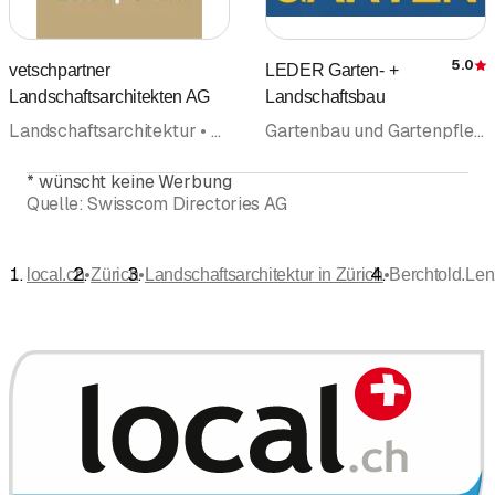
5.0
vetschpartner
LEDER Garten- +
Landschaftsarchitekten AG
Landschaftsbau
Landschaftsarchitektur • Raumplanung Stadtplanung
Gartenbau und Gartenpflege • Gartenbau Gartenpflege • Landschaftsarchitektur • Gartengestaltung • Gartenunterhalt • Baumpflege • Gärtnerei • Zäune Zaunbau
*
wünscht keine Werbung
Quelle:
Swisscom Directories AG
•
•
•
local.ch
Zürich
Landschaftsarchitektur in Zürich
Berchtold.Len