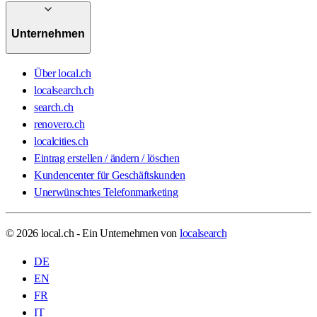
Unternehmen
Über local.ch
localsearch.ch
search.ch
renovero.ch
localcities.ch
Eintrag erstellen / ändern / löschen
Kundencenter für Geschäftskunden
Unerwünschtes Telefonmarketing
© 2026 local.ch - Ein Unternehmen von
localsearch
DE
EN
FR
IT