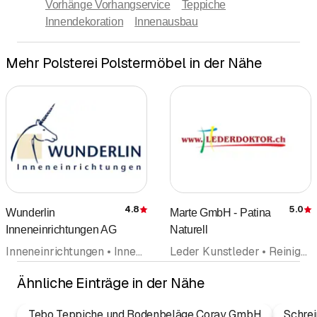
Vorhänge Vorhangservice
Teppiche
Innendekoration
Innenausbau
Mehr Polsterei Polstermöbel in der Nähe
4.8
5.0
Wunderlin
Marte GmbH - Patina
Bewertung
Inneneinrichtungen AG
Naturell
Inneneinrichtungen • Innendekoration • Polsterei Polstermöbel • Teppiche • Parkett • Vorhänge Vorhangservice • Betten
Leder Kunstleder • Reinigungsprodukte • Polsterei Polstermöbel • Taschen • Polsterreinigung • Autoreinigung • Färberei
Ähnliche Einträge in der Nähe
Tebo Teppiche und Bodenbeläge Coray GmbH
Schre