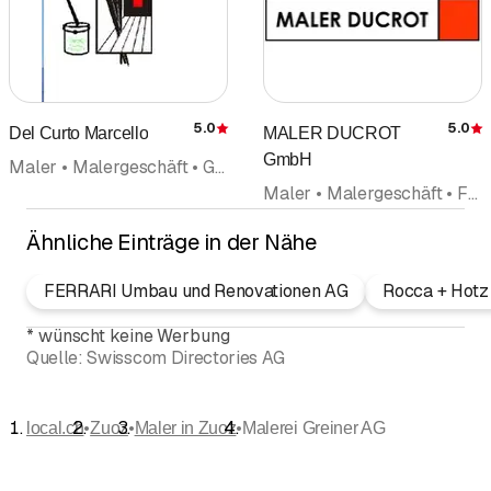
5.0
5.0
Del Curto Marcello
MALER DUCROT
Bewertung
GmbH
Maler • Malergeschäft • Gipser • Gipsergeschäft • Renovation • Fassaden • Tapeten • Isolierung
Maler • Malergeschäft • Fassaden • Gipser • Gipsergeschäft
Ähnliche Einträge in der Nähe
FERRARI Umbau und Renovationen AG
Rocca + Hotz
*
wünscht keine Werbung
Quelle:
Swisscom Directories AG
•
•
•
local.ch
Zuoz
Maler in Zuoz
Malerei Greiner AG