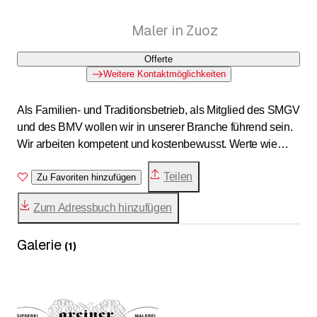
Maler in Zuoz
Offerte
Weitere Kontaktmöglichkeiten
Als Familien- und Traditionsbetrieb, als Mitglied des SMGV
und des BMV wollen wir in unserer Branche führend sein.
Wir arbeiten kompetent und kostenbewusst. Werte wie
Selbstverantwortlichkeit, Achtung und Vertrauen und das
Teilen
Bestreben, sich im betriebsexternen und internen Umfeld
Zu Favoriten hinzufügen
ehrlich und integer zu begegnen, sind für uns
Zum Adressbuch hinzufügen
selbstverständlich. Wir bilden uns regelmässig weiter, um
unsere beruflichen Aufgaben bestmöglichst ausüben zu
Galerie
können. Wir setzen unser Wissen aktiv ein, zum Wohl von
(
1
)
Kundschaft und Mitarbeitenden sowie zur Erhaltung
unseres Arbeitsplatzes.