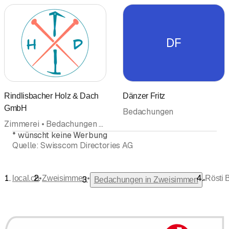
DF
Rindlisbacher Holz & Dach
Dänzer Fritz
GmbH
Bedachungen
Zimmerei • Bedachungen • Holzbau
*
wünscht keine Werbung
Quelle:
Swisscom Directories AG
•
•
local.ch
Zweisimmen
Rösti
•
Bedachungen in Zweisimmen