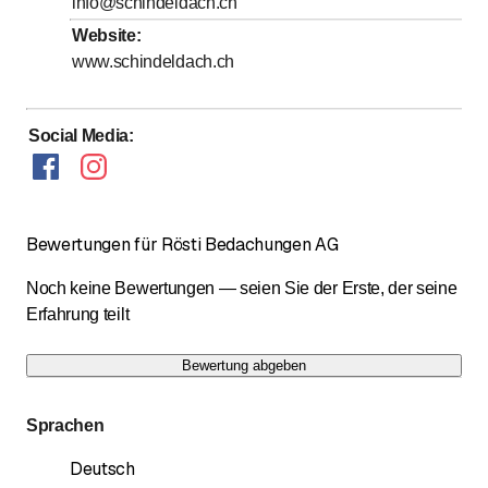
info@schindeldach.ch
Samstag
Geschlossen
Website
:
Sonntag
Geschlossen
www.schindeldach.ch
Social Media
:
Bewertungen für Rösti Bedachungen AG
Noch keine Bewertungen — seien Sie der Erste, der seine
Erfahrung teilt
Bewertung abgeben
Sprachen
Deutsch