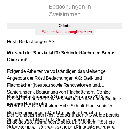
Bedachungen in
Zweisimmen
Offerte
Weitere Kontaktmöglichkeiten
Rösti Bedachungen AG
Wir sind der Spezialist für Schindeldächer im Berner
Oberland!
Folgende Arbeiten vervollständigen das vielseitige
Angebote der Rösti Bedachungen AG: Steil- und
Flachdächer (Neubau sowie Renovationen und
Sanierungen), Begrünung von Flachdächern, Contec,
Rösti Bedachungen AG ging im Sommer 2013 in
Fassaden- und Gerüstbau, Schindeldächer, handgefertigte
jüngere Hände über.
Schindeln aus regionalem Holz, Schipfi, Nautrschiefer,
Wärmedämmungen, Dachflächenfenstereinbau,
Der Grundstein der Rösti Bedachungen AG wurde bereits
Solardächer, Blitzschutz, Schneeräumungen,
Ende des 18. Jahrhunderts gelegt, als Johann Rösti die
Schneestopper, Unterhaltsarbeiten (Schmutzentfernung
ersten Schindeln produzierte und im Einmannbetrieb