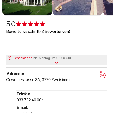
5.0
Bewertung 5 von 5 Sternen
Bewertungsschnitt (2 Bewertungen)
Geschlossen
bis
Montag um 08:00 Uhr
Adresse
:
bis
Montag
8
:
00
-
12
:
00
Gewerbestrasse 3A, 3770
Zweisimmen
bis
Dienstag
8
:
00
-
12
:
00
bis
Mittwoch
8
:
00
-
12
:
00
Telefon
:
bis
Donnerstag
8
:
00
-
12
:
00
033 722 40 00
*
bis
Freitag
8
:
00
-
12
:
00
Email
: