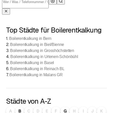
Top Städte für Boilerentkalkung
1
.
Boilerentkalkung in Bern
2
.
Boilerentkalkung in Biel/Bienne
3
.
Boilerentkalkung in Grosshöchstetten
4
.
Boilerentkalkung in Urtenen-Schönbühl
5
.
Boilerentkalkung in Basel
6
.
Boilerentkalkung in Reinach BL
7
.
Boilerentkalkung in Malans GR
Städte von A-Z
A
B
C
D
E
F
G
H
I
J
K