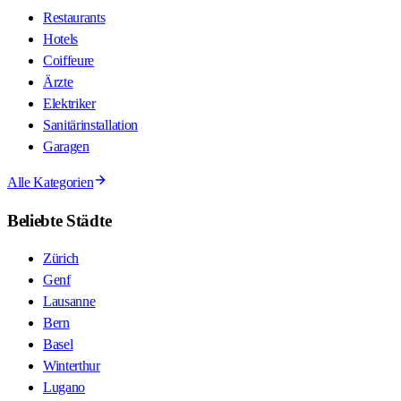
Restaurants
Hotels
Coiffeure
Ärzte
Elektriker
Sanitärinstallation
Garagen
Alle Kategorien
Beliebte Städte
Zürich
Genf
Lausanne
Bern
Basel
Winterthur
Lugano