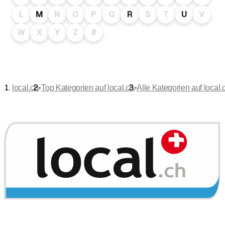
L
M
N
O
P
Q
R
S
T
U
V
W
X
Y
Z
#
•
•
local.ch
Top Kategorien auf local.ch
Alle Kategorien auf local.