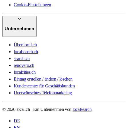
Cookie-Einstellungen
Unternehmen
Über local.ch
localsearch.ch
search.ch
renovero.ch
localcities.ch
Eintrag erstellen / ändern / löschen
Kundencenter für Geschäftskunden
Unerwünschtes Telefonmarketing
© 2026 local.ch - Ein Unternehmen von
localsearch
DE
EN