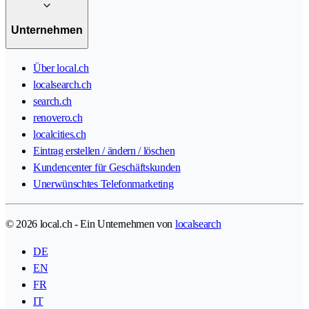
Unternehmen
Über local.ch
localsearch.ch
search.ch
renovero.ch
localcities.ch
Eintrag erstellen / ändern / löschen
Kundencenter für Geschäftskunden
Unerwünschtes Telefonmarketing
© 2026 local.ch - Ein Unternehmen von
localsearch
DE
EN
FR
IT