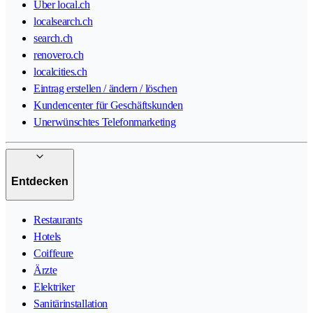
Über local.ch
localsearch.ch
search.ch
renovero.ch
localcities.ch
Eintrag erstellen / ändern / löschen
Kundencenter für Geschäftskunden
Unerwünschtes Telefonmarketing
Entdecken
Restaurants
Hotels
Coiffeure
Ärzte
Elektriker
Sanitärinstallation