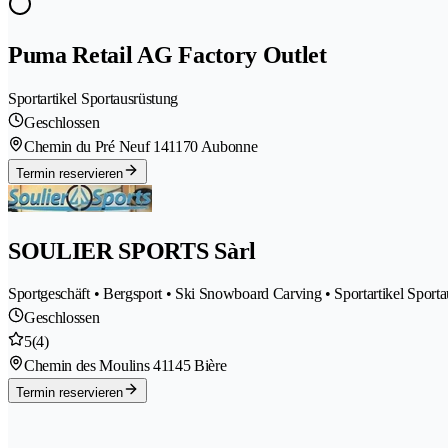
Puma Retail AG Factory Outlet
Sportartikel Sportausrüstung
Geschlossen
Chemin du Pré Neuf 14
1170 Aubonne
Termin reservieren
SOULIER SPORTS Sàrl
Sportgeschäft • Bergsport • Ski Snowboard Carving • Sportartikel Sport
Geschlossen
5
(4)
Chemin des Moulins 4
1145 Bière
Termin reservieren