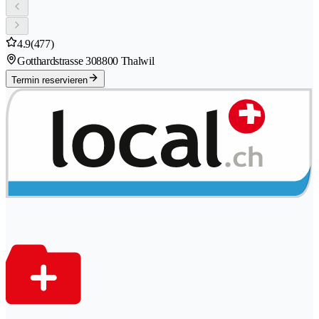
4.9
(477)
Gotthardstrasse 30
8800 Thalwil
Termin reservieren