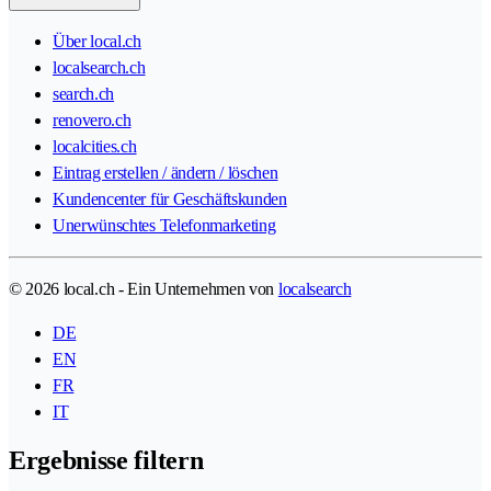
Über local.ch
localsearch.ch
search.ch
renovero.ch
localcities.ch
Eintrag erstellen / ändern / löschen
Kundencenter für Geschäftskunden
Unerwünschtes Telefonmarketing
© 2026 local.ch - Ein Unternehmen von
localsearch
DE
EN
FR
IT
Ergebnisse filtern