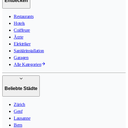
Entdecken
Restaurants
Hotels
Coiffeure
Ärzte
Elektriker
Sanitärinstallation
Garagen
Alle Kategorien
Beliebte Städte
Zürich
Genf
Lausanne
Bern