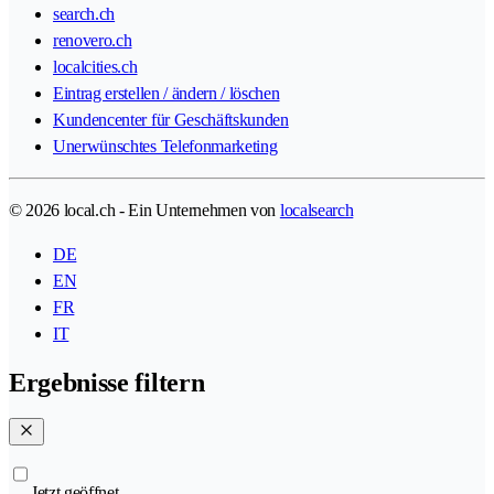
search.ch
renovero.ch
localcities.ch
Eintrag erstellen / ändern / löschen
Kundencenter für Geschäftskunden
Unerwünschtes Telefonmarketing
© 2026 local.ch - Ein Unternehmen von
localsearch
DE
EN
FR
IT
Ergebnisse filtern
Jetzt geöffnet