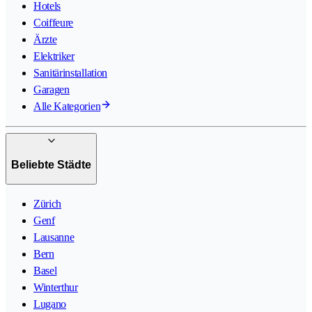
Hotels
Coiffeure
Ärzte
Elektriker
Sanitärinstallation
Garagen
Alle Kategorien
Beliebte Städte
Zürich
Genf
Lausanne
Bern
Basel
Winterthur
Lugano