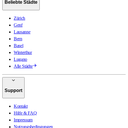
Beliebte Städte
Zürich
Genf
Lausanne
Bern
Basel
Winterthur
Lugano
Alle Städte
Support
Kontakt
Hilfe & FAQ
Impressum
Nutzungsbedingungen