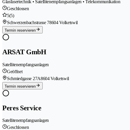
Glasfasertechnik • Satellitenempfangsanlagen • Telekommunikation
Geschlossen
5
(5)
Schwerzenbachstrasse 7
8604 Volketswil
Termin reservieren
ARSAT GmbH
Satellitenempfangsanlagen
Geöffnet
Schmiedgasse 27A
8604 Volketswil
Termin reservieren
Peres Service
Satellitenempfangsanlagen
Geschlossen