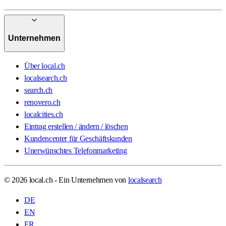
Unternehmen
Über local.ch
localsearch.ch
search.ch
renovero.ch
localcities.ch
Eintrag erstellen / ändern / löschen
Kundencenter für Geschäftskunden
Unerwünschtes Telefonmarketing
© 2026 local.ch - Ein Unternehmen von
localsearch
DE
EN
FR