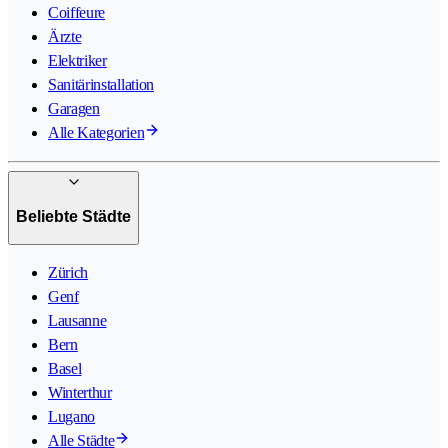
Coiffeure
Ärzte
Elektriker
Sanitärinstallation
Garagen
Alle Kategorien
Beliebte Städte
Zürich
Genf
Lausanne
Bern
Basel
Winterthur
Lugano
Alle Städte