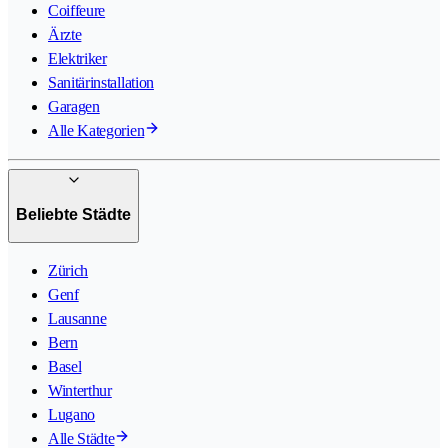
Coiffeure
Ärzte
Elektriker
Sanitärinstallation
Garagen
Alle Kategorien
Beliebte Städte
Zürich
Genf
Lausanne
Bern
Basel
Winterthur
Lugano
Alle Städte