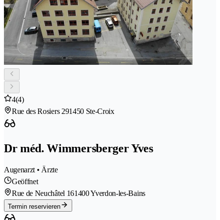
4
(4)
Rue des Rosiers 29
1450 Ste-Croix
Dr méd. Wimmersberger Yves
Augenarzt • Ärzte
Geöffnet
Rue de Neuchâtel 16
1400 Yverdon-les-Bains
Termin reservieren