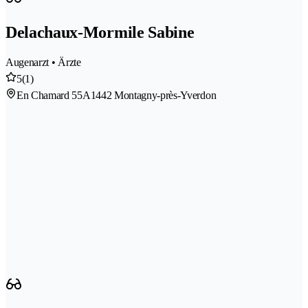
Delachaux-Mormile Sabine
Augenarzt • Ärzte
5
(1)
En Chamard 55A
1442 Montagny-près-Yverdon