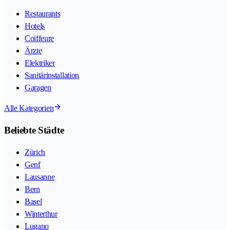
Restaurants
Hotels
Coiffeure
Ärzte
Elektriker
Sanitärinstallation
Garagen
Alle Kategorien
Beliebte Städte
Zürich
Genf
Lausanne
Bern
Basel
Winterthur
Lugano