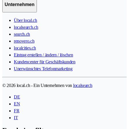
Unternehmen
Über local.ch
localsearch.ch
search.ch
renovero.ch
localcities.ch
Eintrag erstellen / ändern / löschen
Kundencenter für Geschäftskunden
Unerwünschtes Telefonmarketing
© 2026 local.ch - Ein Unternehmen von
localsearch
DE
EN
FR
IT