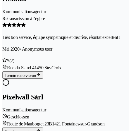
Kommunikationsagentur
Retransmission à l'église
Très bon service, équipe sympathique et discrète, résultat excellent !
Mai 2020
• Anonymous user
5
(2)
Rue du Stand 4
1450 Ste-Croix
Termin reservieren
Pixelwall Sàrl
Kommunikationsagentur
Geschlossen
Route de Mauborget 23B
1421 Fontaines-sur-Grandson