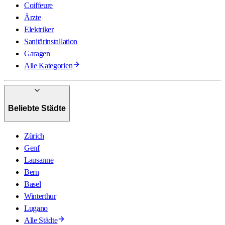
Coiffeure
Ärzte
Elektriker
Sanitärinstallation
Garagen
Alle Kategorien
Beliebte Städte
Zürich
Genf
Lausanne
Bern
Basel
Winterthur
Lugano
Alle Städte