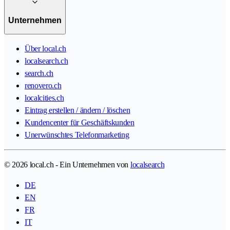
Unternehmen
Über local.ch
localsearch.ch
search.ch
renovero.ch
localcities.ch
Eintrag erstellen / ändern / löschen
Kundencenter für Geschäftskunden
Unerwünschtes Telefonmarketing
© 2026 local.ch - Ein Unternehmen von
localsearch
DE
EN
FR
IT