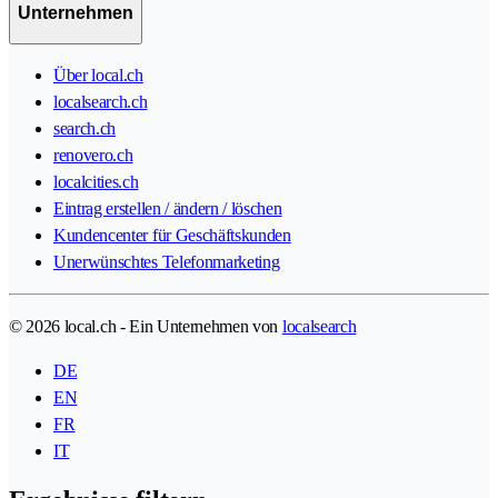
Unternehmen
Über local.ch
localsearch.ch
search.ch
renovero.ch
localcities.ch
Eintrag erstellen / ändern / löschen
Kundencenter für Geschäftskunden
Unerwünschtes Telefonmarketing
© 2026 local.ch - Ein Unternehmen von
localsearch
DE
EN
FR
IT