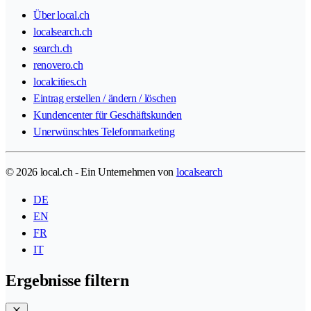
Über local.ch
localsearch.ch
search.ch
renovero.ch
localcities.ch
Eintrag erstellen / ändern / löschen
Kundencenter für Geschäftskunden
Unerwünschtes Telefonmarketing
© 2026 local.ch - Ein Unternehmen von
localsearch
DE
EN
FR
IT
Ergebnisse filtern