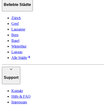
Beliebte Städte
Zürich
Genf
Lausanne
Bern
Basel
Winterthur
Lugano
Alle Städte
Support
Kontakt
Hilfe & FAQ
Impressum