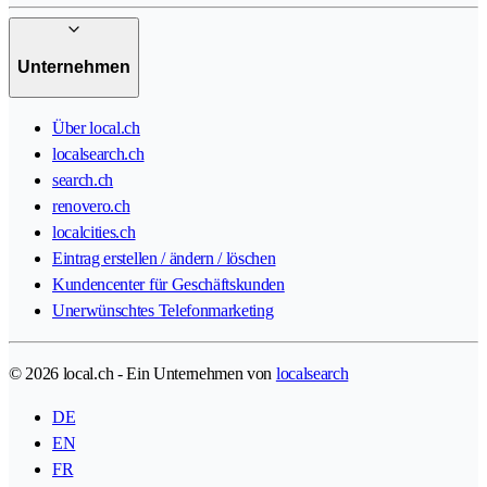
Unternehmen
Über local.ch
localsearch.ch
search.ch
renovero.ch
localcities.ch
Eintrag erstellen / ändern / löschen
Kundencenter für Geschäftskunden
Unerwünschtes Telefonmarketing
© 2026 local.ch - Ein Unternehmen von
localsearch
DE
EN
FR