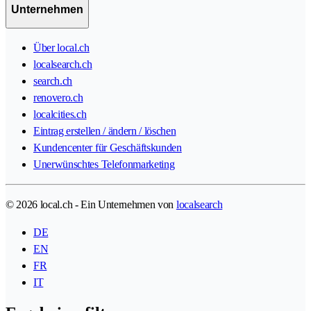
Unternehmen
Über local.ch
localsearch.ch
search.ch
renovero.ch
localcities.ch
Eintrag erstellen / ändern / löschen
Kundencenter für Geschäftskunden
Unerwünschtes Telefonmarketing
© 2026 local.ch - Ein Unternehmen von
localsearch
DE
EN
FR
IT