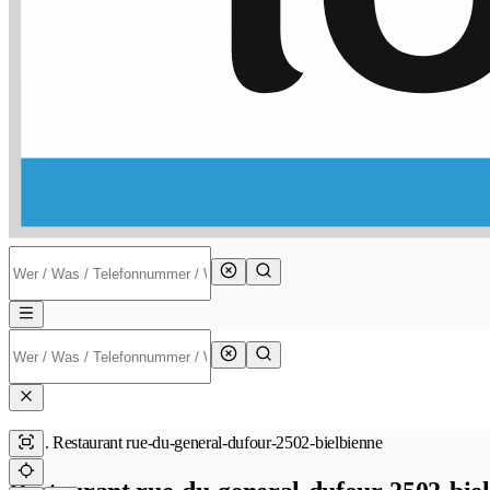
Restaurant rue-du-general-dufour-2502-bielbienne