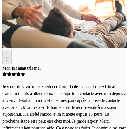
Mon fils allait très mal
Je viens de vivre une expérience formidable. J'ai contacté Alain afin
d'aider mon fils à aller mieux. Il a coupé tout contacte avec moi depuis 2
ans env. Resultat un mois et quelques jours après la prise de contacte
avec Alain. Mon fils a eu la bonne idée de rendre visite à ma soeur
aujourdhui. Il a arrêté l'alcool et sa fumette depuis 15 jours. La
prochaine étape sera peut etre chez moi. Je garde espoir. Merci
infiniment Alain pour ton aide. Ça a porté ses fruits. Je continue ma part