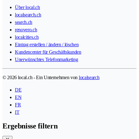
Über local.ch
localsearch.ch
search.ch
renovero.ch
localcities.ch
Eintrag erstellen / ändern / löschen
Kundencenter für Geschäftskunden
Unerwünschtes Telefonmarketing
© 2026 local.ch - Ein Unternehmen von
localsearch
DE
EN
FR
IT
Ergebnisse filtern