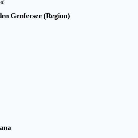
on)
en Genfersee (Region)
iana