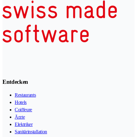
Entdecken
Restaurants
Hotels
Coiffeure
Ärzte
Elektriker
Sanitärinstallation