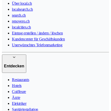
Über local.ch
localsearch.ch
search.ch
renovero.ch
localcities.ch
Eintrag erstellen / ändern / löschen
Kundencenter für Geschäftskunden
Unerwünschtes Telefonmarketing
Entdecken
Restaurants
Hotels
Coiffeure
Ärzte
Elektriker
Sanitärinstallation