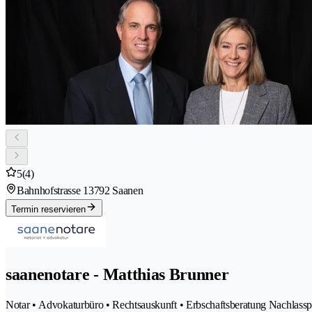
5
(4)
Bahnhofstrasse 1
3792 Saanen
Termin reservieren
saanenotare - Matthias Brunner
Notar • Advokaturbüro • Rechtsauskunft • Erbschaftsberatung Nachlass