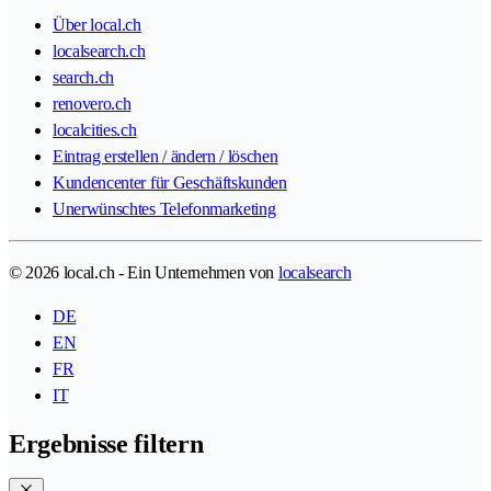
Über local.ch
localsearch.ch
search.ch
renovero.ch
localcities.ch
Eintrag erstellen / ändern / löschen
Kundencenter für Geschäftskunden
Unerwünschtes Telefonmarketing
© 2026 local.ch - Ein Unternehmen von
localsearch
DE
EN
FR
IT
Ergebnisse filtern