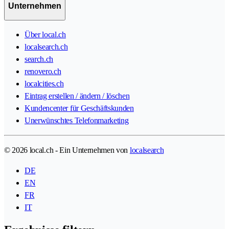
Unternehmen
Über local.ch
localsearch.ch
search.ch
renovero.ch
localcities.ch
Eintrag erstellen / ändern / löschen
Kundencenter für Geschäftskunden
Unerwünschtes Telefonmarketing
© 2026 local.ch - Ein Unternehmen von
localsearch
DE
EN
FR
IT