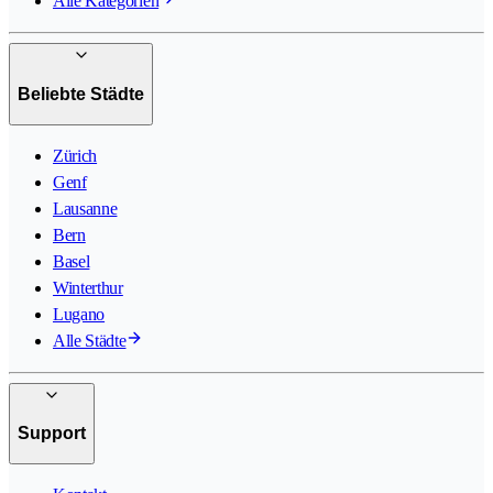
Alle Kategorien
Beliebte Städte
Zürich
Genf
Lausanne
Bern
Basel
Winterthur
Lugano
Alle Städte
Support