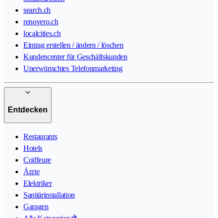
search.ch
renovero.ch
localcities.ch
Eintrag erstellen / ändern / löschen
Kundencenter für Geschäftskunden
Unerwünschtes Telefonmarketing
Entdecken
Restaurants
Hotels
Coiffeure
Ärzte
Elektriker
Sanitärinstallation
Garagen