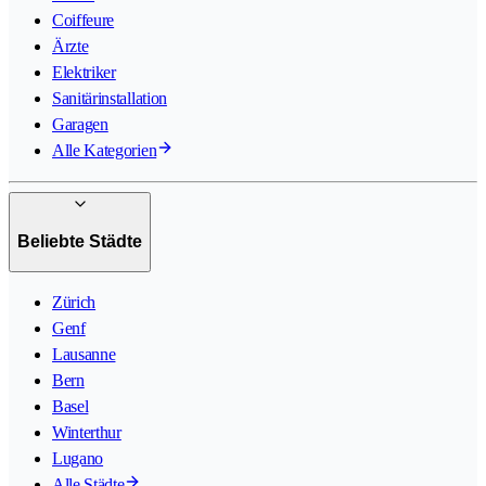
Coiffeure
Ärzte
Elektriker
Sanitärinstallation
Garagen
Alle Kategorien
Beliebte Städte
Zürich
Genf
Lausanne
Bern
Basel
Winterthur
Lugano
Alle Städte