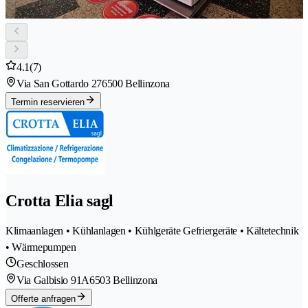
4.1
(7)
Via San Gottardo 27
6500 Bellinzona
Termin reservieren
Crotta Elia sagl
Klimaanlagen • Kühlanlagen • Kühlgeräte Gefriergeräte • Kältetechnik
• Wärmepumpen
Geschlossen
Via Galbisio 91A
6503 Bellinzona
Offerte anfragen