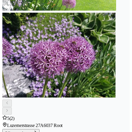
5
(2)
Luzernerstrasse 27A
6037 Root