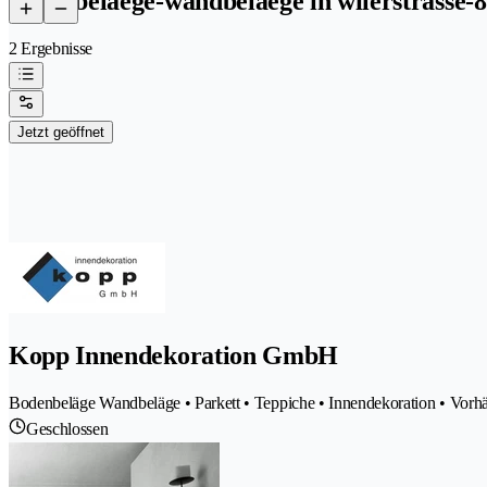
bodenbelaege-wandbelaege in wilerstrasse-
2 Ergebnisse
Jetzt geöffnet
Kopp Innendekoration GmbH
Bodenbeläge Wandbeläge • Parkett • Teppiche • Innendekoration • Vorh
Geschlossen