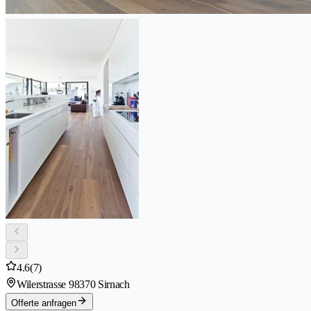
4.6
(7)
Wilerstrasse 9
8370 Sirnach
Offerte anfragen