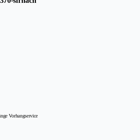
8370-sirnach
änge Vorhangservice