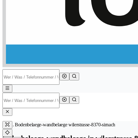
Bodenbelaege-wandbelaege wilerstrasse-8370-sirnach