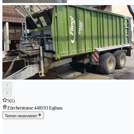
5
(1)
Zürcherstrasse 44
8193 Eglisau
Termin reservieren