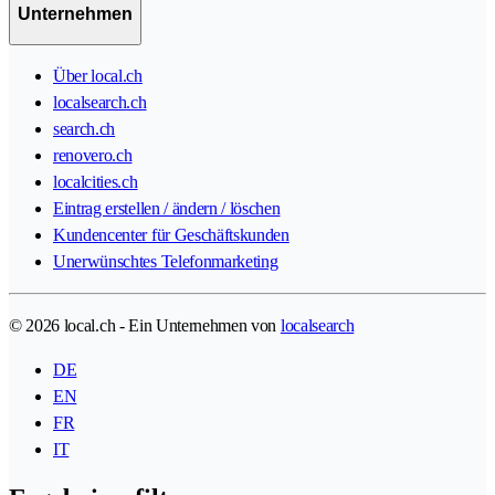
Unternehmen
Über local.ch
localsearch.ch
search.ch
renovero.ch
localcities.ch
Eintrag erstellen / ändern / löschen
Kundencenter für Geschäftskunden
Unerwünschtes Telefonmarketing
© 2026 local.ch - Ein Unternehmen von
localsearch
DE
EN
FR
IT