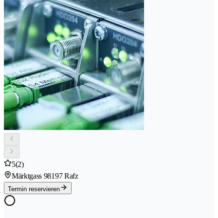
5
(2)
Märktgass 9
8197 Rafz
Termin reservieren