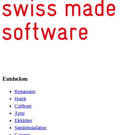
Entdecken
Restaurants
Hotels
Coiffeure
Ärzte
Elektriker
Sanitärinstallation
Garagen